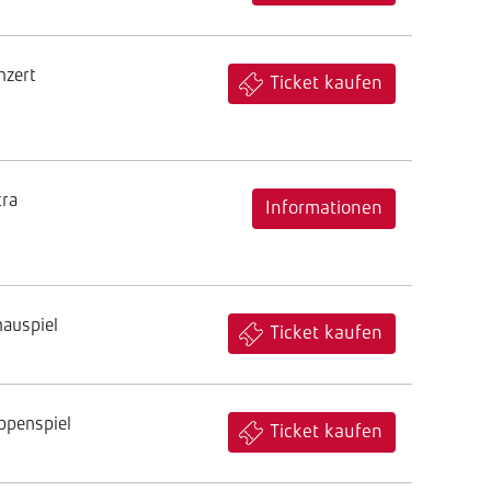
nzert
Ticket kaufen
tra
Informationen
hauspiel
Ticket kaufen
ppenspiel
Ticket kaufen