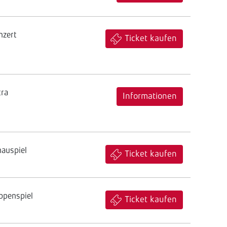
nzert
Ticket kaufen
tra
Informationen
hauspiel
Ticket kaufen
ppenspiel
Ticket kaufen