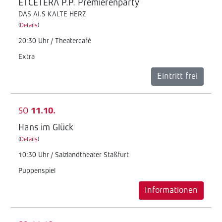
ETCETERA P.P. Premierenparty
DAS AI.S KALTE HERZ
(
Details
)
20:30 Uhr / Theatercafé
Extra
Eintritt frei
SO
11.10.
Hans im Glück
(
Details
)
10:30 Uhr / Salzlandtheater Staßfurt
Puppenspiel
Informationen