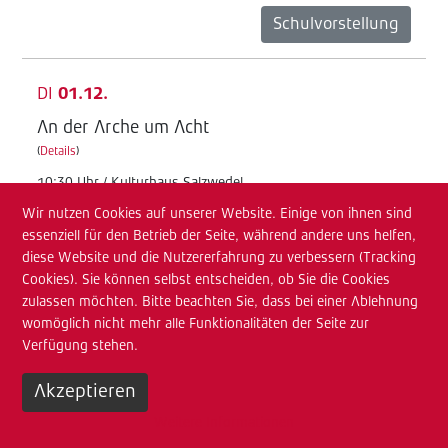
Schulvorstellung
DI
01.12.
An der Arche um Acht
(
Details
)
10:30 Uhr / Kulturhaus Salzwedel
Wir nutzen Cookies auf unserer Website. Einige von ihnen sind
Junges TdA
essenziell für den Betrieb der Seite, während andere uns helfen,
Schulvorstellung
diese Website und die Nutzererfahrung zu verbessern (Tracking
Cookies). Sie können selbst entscheiden, ob Sie die Cookies
zulassen möchten. Bitte beachten Sie, dass bei einer Ablehnung
MI
02.12.
womöglich nicht mehr alle Funktionalitäten der Seite zur
Verfügung stehen.
An der Arche um Acht
(
Details
)
Akzeptieren
08:30 Uhr / Kulturhaus Salzwedel
Weitere Informationen
Junges TdA