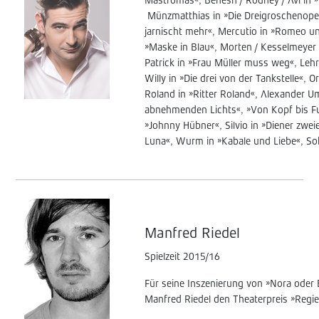
Mastromas«, Benesh / Rodney / Avi in »D
Münzmatthias in »Die Dreigroschenoper
jarnischt mehr«, Mercutio in »Romeo und
»Maske in Blau«, Morten / Kesselmeyer
Patrick in »Frau Müller muss weg«, Leh
Willy in »Die drei von der Tankstelle«, O
Roland in »Ritter Roland«, Alexander Um
abnehmenden Lichts«, »Von Kopf bis Fuß
»Johnny Hübner«, Silvio in »Diener zweie
Luna«, Wurm in »Kabale und Liebe«, So
Manfred Riedel
Spielzeit 2015/16
Für seine Inszenierung von »Nora oder 
Manfred Riedel den Theaterpreis »Regie