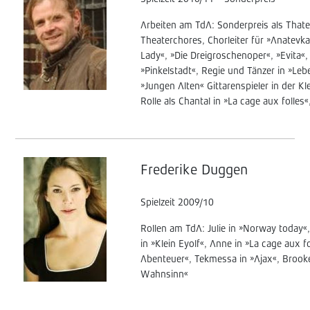
Arbeiten am TdA: Sonderpreis als That
Theaterchores, Chorleiter für »Anatevka
Lady«, »Die Dreigroschenoper«, »Evita«,
»Pinkelstadt«, Regie und Tänzer in »Leb
»Jungen Alten« Gittarenspieler in der 
Rolle als Chantal in »La cage aux folles«
Frederike Duggen
Spielzeit 2009/10
Rollen am TdA: Julie in »Norway today«,
in »Klein Eyolf«, Anne in »La cage aux 
Abenteuer«, Tekmessa in »Ajax«, Brook
Wahnsinn«