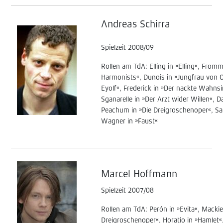
Andreas Schirra
Spielzeit 2008/09
Rollen am TdA: Elling in »Elling«, Fro
Harmonists«, Dunois in »Jungfrau von Or
Eyolf«, Frederick in »Der nackte Wahnsi
Sganarelle in »Der Arzt wider Willen«,
Peachum in »Die Dreigroschenoper«, Sa
Wagner in »Faust«
Marcel Hoffmann
Spielzeit 2007/08
Rollen am TdA: Perón in »Evita«, Mackie
Dreigroschenoper«, Horatio in »Hamlet«