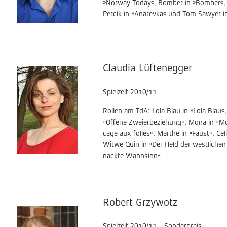
»Norway Today«, Bomber in »Bomber«, 
Percik in »Anatevka« und Tom Sawyer 
Claudia Lüftenegger
Spielzeit 2010/11
Rollen am TdA: Lola Blau in »Lola Blau«,
»Offene Zweierbeziehung«, Mona in »Mon
cage aux folles«, Marthe in »Faust«, Celi
Witwe Quin in »Der Held der westlichen 
nackte Wahnsinn«
Robert
Grzywotz
Spielzeit 2010/11 – Sonderpreis