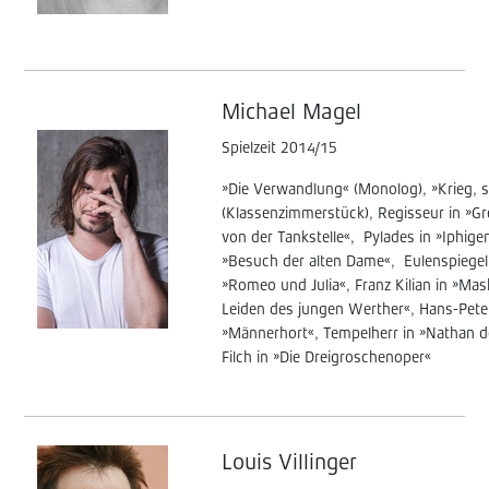
Michael Magel
Spielzeit 2014/15
»Die Verwandlung« (Monolog), »Krieg, ste
(Klassenzimmerstück), Regisseur in »Gre
von der Tankstelle«, Pylades in »Iphigen
»Besuch der alten Dame«, Eulenspiegel i
»Romeo und Julia«, Franz Kilian in »Mas
Leiden des jungen Werther«, Hans-Peter 
»Männerhort«, Tempelherr in »Nathan d
Filch in »Die Dreigroschenoper«
Louis Villinger