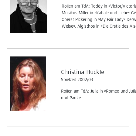
Rollen am TdA: Toddy in »Victor/Victoria
Musikus Miller in »Kabale und Liebe« Gé
Oberst Pickering in »My Fair Lady« Derw
Weise«, Aigisthos in »Die Orstie des Ai
Ch
ristina Huckle
Spielzeit 2002/03
Rollen am TdA: Julia in »Romeo und Juli
und Paula«