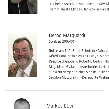
Karlheinz Sollich in »Männer«, Freddy Ain
Narr in »Grete Minde«, Jan-Erik in »Fros
Bernd Marquardt
Spielzeit 2006/07
Rollen am TdA: Ernst Schulz in »Cabare
Alfred Doolittle in »My Fair Lady«, Mori
Dreigroschenoper«, Robert Biberti in »
Magaldi in »Evita«, Klosterbruder in »N
»Unkraut vergeht nicht« Monsieur Dindon
Selsdon Mowbray in »Der nackte Wahn
Markus Eberl