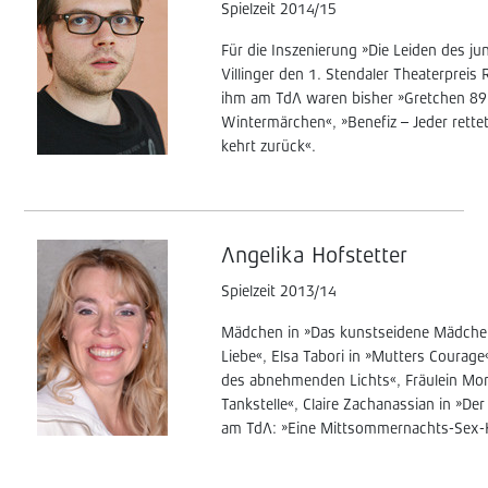
Spielzeit 2014/15
Für die Inszenierung »Die Leiden des ju
Villinger den 1. Stendaler Theaterpreis
ihm am TdA waren bisher »Gretchen 89f
Wintermärchen«, »Benefiz – Jeder rettet
kehrt zurück«.
Angelika Hofstetter
Spielzeit 2013/14
Mädchen in »Das kunstseidene Mädchen«
Liebe«, Elsa Tabori in »Mutters Courage«
des abnehmenden Lichts«, Fräulein Mon
Tankstelle«, Claire Zachanassian in »De
am TdA: »Eine Mittsommernachts-Sex