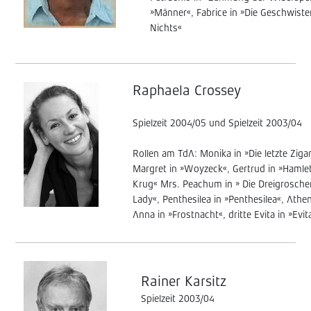
»Männer«, Fabrice in »Die Geschwiste
Nichts«
Raphaela Crossey
Spielzeit 2004/05 und Spielzeit 2003/04
Rollen am TdA: Monika in »Die letzte Zigar
Margret in »Woyzeck«, Gertrud in »Hamlet«
Krug« Mrs. Peachum in » Die Dreigroschen
Lady«, Penthesilea in »Penthesilea«, Athen
Anna in »Frostnacht«, dritte Evita in »Evi
Rainer Karsitz
Spielzeit 2003/04