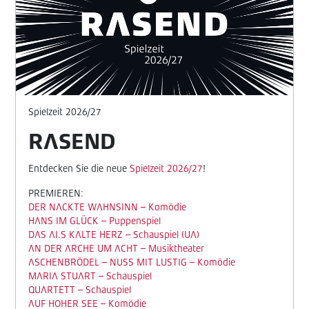
Spielzeit 2026/27
RASEND
Entdecken Sie die neue
Spielzeit 2026/27
!
PREMIEREN:
DER NACKTE WAHNSINN – Komödie
HANS IM GLÜCK – Puppenspiel
DAS AI.S KALTE HERZ – Schauspiel (UA)
AN DER ARCHE UM ACHT – Musiktheater
ASCHENBRÖDEL – NUSS MIT LUSTIG – Komödie
MARIA STUART – Schauspiel
QUARTETT – Schauspiel
AUF HOHER SEE – Komödie