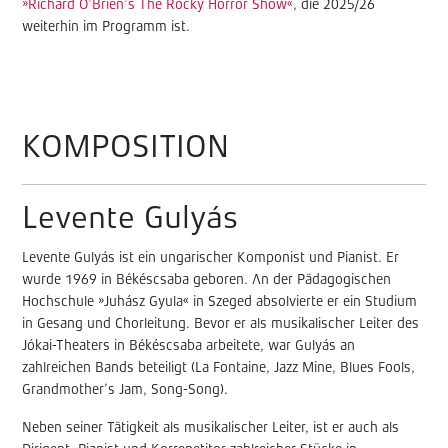
»Richard O’Brien’s The Rocky Horror Show«
, die 2025/26
weiterhin im Programm ist.
KOMPOSITION
Levente Gulyás
Levente Gulyás ist ein ungarischer Komponist und Pianist. Er
wurde 1969 in Békéscsaba geboren. An der Pädagogischen
Hochschule »Juhász Gyula« in Szeged absolvierte er ein Studium
in Gesang und Chorleitung. Bevor er als musikalischer Leiter des
Jókai-Theaters in Békéscsaba arbeitete, war Gulyás an
zahlreichen Bands beteiligt (La Fontaine, Jazz Mine, Blues Fools,
Grandmother’s Jam, Song-Song).
Neben seiner Tätigkeit als musikalischer Leiter, ist er auch als