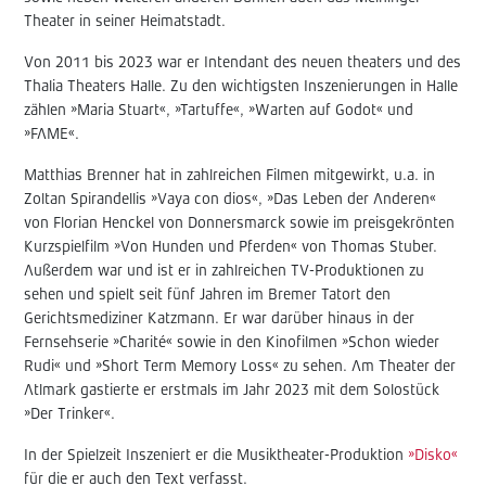
Theater in seiner Heimatstadt.
Von 2011 bis 2023 war er Intendant des neuen theaters und des
Thalia Theaters Halle. Zu den wichtigsten Inszenierungen in Halle
zählen »Maria Stuart«, »Tartuffe«, »Warten auf Godot« und
»FAME«.
Matthias Brenner hat in zahlreichen Filmen mitgewirkt, u.a. in
Zoltan Spirandellis »Vaya con dios«, »Das Leben der Anderen«
von Florian Henckel von Donnersmarck sowie im preisgekrönten
Kurzspielfilm »Von Hunden und Pferden« von Thomas Stuber.
Außerdem war und ist er in zahlreichen TV-Produktionen zu
sehen und spielt seit fünf Jahren im Bremer Tatort den
Gerichtsmediziner Katzmann. Er war darüber hinaus in der
Fernsehserie »Charité« sowie in den Kinofilmen »Schon wieder
Rudi« und »Short Term Memory Loss« zu sehen. Am Theater der
Atlmark gastierte er erstmals im Jahr 2023 mit dem Solostück
»Der Trinker«.
In der Spielzeit Inszeniert er die Musiktheater-Produktion
»Disko«
für die er auch den Text verfasst.