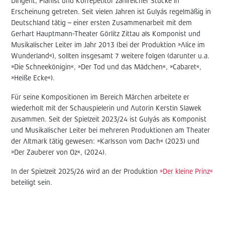
Dirigent, Pianist und Korrepetitor zahlreicher Stücke in
Erscheinung getreten. Seit vielen Jahren ist Gulyás regelmäßig in
Deutschland tätig – einer ersten Zusammenarbeit mit dem
Gerhart Hauptmann-Theater Görlitz Zittau als Komponist und
Musikalischer Leiter im Jahr 2013 (bei der Produktion »Alice im
Wunderland«), sollten insgesamt 7 weitere folgen (darunter u.a.
»Die Schneekönigin«, »Der Tod und das Mädchen«, »Cabaret«,
»Heiße Ecke«).
Für seine Kompositionen im Bereich Märchen arbeitete er
wiederholt mit der Schauspielerin und Autorin Kerstin Slawek
zusammen. Seit der Spielzeit 2023/24 ist Gulyás als Komponist
und Musikalischer Leiter bei mehreren Produktionen am Theater
der Altmark tätig gewesen: »Karlsson vom Dach« (2023) und
»Der Zauberer von Oz«, (2024).
In der Spielzeit 2025/26 wird an der Produktion
»Der kleine Prinz«
beteiligt sein.