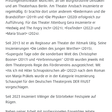
Prinzregententheater München, an der Burghofbühne Dinslaken
und am Theaterhaus Berlin. Am Theater Ansbach inszenierte er
regelmäßig. Er brachte dort unter anderem »Biedermann und die
Brandstifter« (2019) und »Die Physiker« (2020) erfolgreich zur
Aufführung. Für das Theater Altenburg Gera inszenierte er
»Hedwig and The Angry Inch« (2021), »Foxfinder« (2022) und
»Maria Stuart« (2024).
Seit 2013 ist er als Regisseur am Theater der Altmark tätig. Seine
Inszenierungen »Die Leiden des jungen Werther« (2015),
»Supergute Tage oder die sonderbare Welt des Christopher
Boone« (2017) und »Verbrennungen“ (2018) wurden jeweils mit
dem Theaterpreis Regie des Fördervereins ausgezeichnet. Mit
»Als ich mit Hitler Schnapskirschen aß« (2022) nach dem Roman
von Manja Präkels wurde er in der Kategorie Inszenierung
Schauspiel für den Deutschen Theaterpreis DER FAUST
vorgeschlagen.
Seit 2023 inszeniert Villinger die Störtebeker Festspiele auf
Rügen.
Neben seiner Arbeit mit professionellen Ensembles leitete