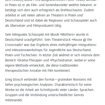
dem Andrzej Munk Preis ausgezeichneten Films »Heavy Mental«.
In Polen ist er als Film- und Seriendarsteller weithin bekannt, er
betätigt sich dort auch erfolgreich als Drehbuchautor. Zudem
arbeitet er seit vielen Jahren an Theatern in Polen und
Deutschland und ist dabei als Regisseur und Schauspieler auch
als Übersetzer und Filmproduzent tätig.
Sein bilinguales Schauspiel mit Musik »Mothers« wurde in
Deutschland uraufgeführt. Sein Theaterstück »House @ the
Crossroads« war das Ergebnis eines mehrjährigen Integrations-
und Inklusionsworkshops für Jugendliche aus Deutschland,
Polen und Tschechien. In letzter Zeit widmet er sich intensiv dem
Bereich »Drama-Therapie« und »Psychodrama«, wobei er seine
eigene Methode entwickelt, die diese traditionellen
therapeutischen Ansätze mit Film kombiniert.
Greg Stosch verbindet den formal – grotesken Nonsens mit
tiefen psychologischen Analysen. Charakteristisch für seine
Werke ist die Arbeit am Schnittpunkt vieler Länder, Sprachen,
Gruppen und die Verbindung unterschiedlicher Genres
miteinander.