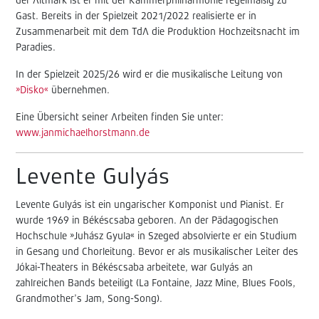
der Altmark ist er mit der Kammerphilharmonie regelmäßig zu
Gast. Bereits in der Spielzeit 2021/2022 realisierte er in
Zusammenarbeit mit dem TdA die Produktion Hochzeitsnacht im
Paradies.
In der Spielzeit 2025/26 wird er die musikalische Leitung von
»Disko«
übernehmen.
Eine Übersicht seiner Arbeiten finden Sie unter:
www.janmichaelhorstmann.de
Levente Gulyás
Levente Gulyás ist ein ungarischer Komponist und Pianist. Er
wurde 1969 in Békéscsaba geboren. An der Pädagogischen
Hochschule »Juhász Gyula« in Szeged absolvierte er ein Studium
in Gesang und Chorleitung. Bevor er als musikalischer Leiter des
Jókai-Theaters in Békéscsaba arbeitete, war Gulyás an
zahlreichen Bands beteiligt (La Fontaine, Jazz Mine, Blues Fools,
Grandmother’s Jam, Song-Song).