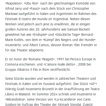
»Napoleon«, »Ubu Roi«
nach der gleichnamigen Komödie von
Alfred Jarry und »Faust« nach dem Stück von Christopher
Marlowe (aufgeführt in Italien und Argentinien im Rahmen des
Festivals El teatro del mundo en Argentina). Neben diesen
Werken sind jedoch auch jene zu erwähnen, die er einigen
großen Autoren des 20. Jahrhunderts wie Samuel Beckett
gewidmet hat wie »Endspiel« und »Glückliche Tage« Bernard-
Marie Koltès, von dem er »Kampf des Negers und der Hunde«
inszenierte, und Albert Camus, dessen Roman »Der Fremde« er
für das Theater adaptierte.
Er ist Autor der Romane »Nagott«, 1997 bei Persico Europe in
Cremona erschienen, und
»L'amore malle detto« , 2008 bei
Gruppo Albatros Il Filo in Rom veröffentlicht.
Seine Stücke wurden und werden in zahlreichen Theatern und
Festivals in Italien und im Ausland aufgeführt. Das Stück »40°«
(Vierzig Grad) inszenierte Brunetti in der Uraufführung am Teatro
Libero in Mailand. Im Sommer 2024 schrieb und inszenierte er
»Mirandolina«, seine Version von »La locandiera« von Carlo
Goldoni im Auftrag des Theater der Altmark Stendal. Zuletzt