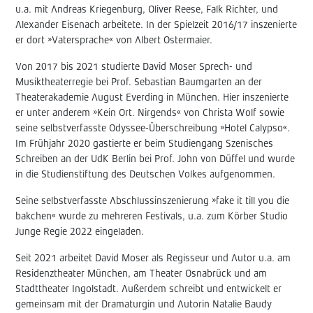
u.a. mit Andreas Kriegenburg, Oliver Reese, Falk Richter, und
Alexander Eisenach arbeitete. In der Spielzeit 2016/17 inszenierte
er dort »Vatersprache« von Albert Ostermaier.
Von 2017 bis 2021 studierte David Moser Sprech- und
Musiktheaterregie bei Prof. Sebastian Baumgarten an der
Theaterakademie August Everding in München. Hier inszenierte
er unter anderem »Kein Ort. Nirgends« von Christa Wolf sowie
seine selbstverfasste Odyssee-Überschreibung »Hotel Calypso«.
Im Frühjahr 2020 gastierte er beim Studiengang Szenisches
Schreiben an der UdK Berlin bei Prof. John von Düffel und wurde
in die Studienstiftung des Deutschen Volkes aufgenommen.
Seine selbstverfasste Abschlussinszenierung »fake it till you die
bakchen« wurde zu mehreren Festivals, u.a. zum Körber Studio
Junge Regie 2022 eingeladen.
Seit 2021 arbeitet David Moser als Regisseur und Autor u.a. am
Residenztheater München, am Theater Osnabrück und am
Stadttheater Ingolstadt.
Außerdem schreibt und entwickelt er
gemeinsam mit der Dramaturgin und Autorin Natalie Baudy