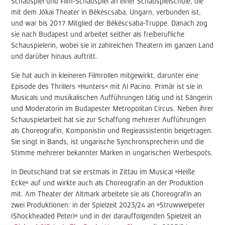
Schauspiel und Film-Schauspiel an einer Schauspielschule, die
mit dem Jókai Theater in Békéscsaba, Ungarn, verbunden ist,
und war bis 2017 Mitglied der Békéscsaba-Truppe. Danach zog
sie nach Budapest und arbeitet seither als freiberufliche
Schauspielerin, wobei sie in zahlreichen Theatern im ganzen Land
und darüber hinaus auftritt.
Sie hat auch in kleineren Filmrollen mitgewirkt, darunter eine
Episode des Thrillers »Hunters« mit Al Pacino. Primär ist sie in
Musicals und musikalischen Aufführungen tätig und ist Sängerin
und Moderatorin im Budapester Metropolitan Circus. Neben ihrer
Schauspielarbeit hat sie zur Schaffung mehrerer Aufführungen
als Choreografin, Komponistin und Regieassistentin beigetragen.
Sie singt in Bands, ist ungarische Synchronsprecherin und die
Stimme mehrerer bekannter Marken in ungarischen Werbespots.
In Deutschland trat sie erstmals in Zittau im Musical »Heiße
Ecke« auf und wirkte auch als Choreografin an der Produktion
mit. Am Theater der Altmark arbeitete sie als Choreografin an
zwei Produktionen: in der Spielzeit 2023/24 an »Struwwelpeter
(Shockheaded Peter)« und in der darauffolgenden Spielzeit an