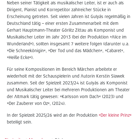
Neben seiner Tätigkeit als musikalischer Leiter, ist er auch als
Dirigent, Pianist und Korrepetitor zahlreicher Stücke in
Erscheinung getreten. Seit vielen Jahren ist Gulyás regelmäßig in
Deutschland tätig – einer ersten Zusammenarbeit mit dem
Gerhart Hauptmann-Theater Görlitz Zittau als Komponist und
Musikalischer Leiter im Jahr 2013 (bei der Produktion »Alice im
Wunderland«), sollten insgesamt 7 weitere folgen (darunter u.a.
»Die Schneekönigin«, »Der Tod und das Mädchen«, »Cabaret«,
»Heiße Ecke«).
Für seine Kompositionen im Bereich Märchen arbeitete er
wiederholt mit der Schauspielerin und Autorin Kerstin Slawek
zusammen. Seit der Spielzeit 2023/24 ist Gulyás als Komponist
und Musikalischer Leiter bei mehreren Produktionen am Theater
der Altmark tätig gewesen: »Karlsson vom Dach« (2023) und
»Der Zauberer von Oz«, (2024).
In der Spielzeit 2025/26 wird an der Produktion
»Der kleine Prinz«
beteiligt sein.