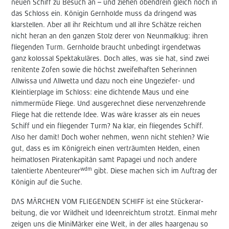
neuen Schiff zu Besuch an – und ziehen obendrein gleich noch in
das Schloss ein. Königin Gernholde muss da dringend was
klarstellen. Aber all ihr Reichtum und all ihre Schätze reichen
nicht heran an den ganzen Stolz derer von Neunmalklug: ihren
fliegenden Turm. Gernholde braucht unbedingt irgendetwas
ganz kolossal Spektakuläres. Doch alles, was sie hat, sind zwei
renitente Zofen sowie die höchst zweifelhaften Seherinnen
Allwissa und Allwetta und dazu noch eine Ungeziefer- und
Kleintierplage im Schloss: eine dichtende Maus und eine
nimmermüde Fliege. Und ausgerechnet diese nervenzehrende
Fliege hat die rettende Idee. Was wäre krasser als ein neues
Schiff und ein fliegender Turm? Na klar, ein fliegendes Schiff.
Also her damit! Doch woher nehmen, wenn nicht stehlen? Wie
gut, dass es im Königreich einen verträumten Helden, einen
heimatlosen Piratenkapitän samt Papagei und noch andere
wdm
talentierte Abenteurer
gibt. Diese machen sich im Auftrag der
Königin auf die Suche.
DAS MÄRCHEN VOM FLIEGENDEN SCHIFF ist eine Stückerar-
beitung, die vor Wildheit und Ideenreichtum strotzt. Einmal mehr
zeigen uns die MiniMärker eine Welt, in der alles haargenau so