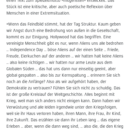
einen Text zum Spielzeitmotto »mitgerissen« entwickelt. Das
Stück ist eine kritische, aber auch poetische Reflexion über
Menschen in einer Extremsituation.
»Wenn das Feindbild stimmt, hat der Tag Struktur. Kaum geben
wir Angst durch eine Bedrohung von außen in die Gesellschaft,
kommt es zur Einigung. Hollywood hat das begriffen. Eine
vereinigte Menschheit gibt es nur, wenn Aliens uns alle bedrohen
… Independence Day … böse Aliens auf der einen Seite … Friede,
Freude, Eierkuchen auf der anderen … wir hatten halt keine Aliens
… also keine richtigen … wir hatten nur arme Leute aus dem
Globalen Süden … das hat uns dann nur einseitig geeint, aber
global gespalten … also bis zur Kernspaltung … erinnern Sie sich
noch an die Anfänge? Also als wir aufgehört haben, der
Demokratie zu vertrauen? Fühlen Sie sich nicht zu schuldig. Das
ist der große Kreislauf der Weltgeschichte. Alles beginnt mit
Krieg, weil man sich anders nicht einigen kann. Dann haben wir
Verwüstung und alle leiden irgendwie unter den Kriegsfolgen,
weil sie ihr Haus verloren haben, ihren Mann, ihre Frau, ihr Kind,
ihre Zukunft. Das erzählen sie dann ihr Leben lang … das eigene
Erleben … aber, wenn die dann weg sind, … also die, die den Krieg