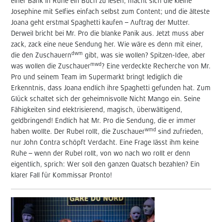
einer Bank in Ruhe ein Buch zu lesen, macht sich die kleine
Josephine mit Selfies einfach selbst zum Content; und die älteste
Joana geht erstmal Spaghetti kaufen – Auftrag der Mutter.
Derweil bricht bei Mr. Pro die blanke Panik aus. Jetzt muss aber
zack, zack eine neue Sendung her. Wie wäre es denn mit einer,
dwm
die den Zuschauern
gibt, was sie wollen? Spitzen-Idee, aber
mwd
was wollen die Zuschauer
? Eine verdeckte Recherche von Mr.
Pro und seinem Team im Supermarkt bringt lediglich die
Erkenntnis, dass Joana endlich ihre Spaghetti gefunden hat. Zum
Glück schaltet sich der geheimnisvolle Nicht Mango ein. Seine
Fähigkeiten sind elektrisierend, magisch, überwältigend,
geldbringend! Endlich hat Mr. Pro die Sendung, die er immer
wmd
haben wollte. Der Rubel rollt, die Zuschauer
sind zufrieden,
nur John Contra schöpft Verdacht. Eine Frage lässt ihm keine
Ruhe – wenn der Rubel rollt, von wo nach wo rollt er denn
eigentlich, sprich: Wer soll den ganzen Quatsch bezahlen? Ein
klarer Fall für Kommissar Pronto!