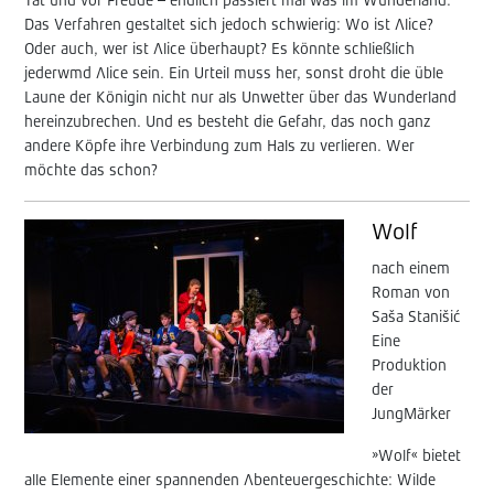
Tat und vor Freude – endlich passiert mal was im Wunderland.
Das Verfahren gestaltet sich jedoch schwierig: Wo ist Alice?
Oder auch, wer ist Alice überhaupt? Es könnte schließlich
jederwmd Alice sein. Ein Urteil muss her, sonst droht die üble
Laune der Königin nicht nur als Unwetter über das Wunderland
hereinzubrechen. Und es besteht die Gefahr, das noch ganz
andere Köpfe ihre Verbindung zum Hals zu verlieren. Wer
möchte das schon?
Wolf
nach einem
Roman von
Saša Stanišić
Eine
Produktion
der
JungMärker
»Wolf« bietet
alle Elemente einer spannenden Abenteuergeschichte: Wilde