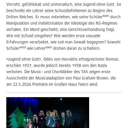
Verroht, gefühlskalt und unmoralisch, eine Jugend ohne Gott. So
beschreibt ein Lehrer seine Schutzbefohlenen zu Beginn des
dwm
Dritten Reiches. Er muss miterleben, wie seine Schüler
durch
Manipulation und Indoktrination der Ideologie des NS-Regimes
verfallen. Ein Mord geschieht, eine Gerichtsverhandlung folgt.
Wie mit Schuld umgehen? Wie werden erste sexuelle
Erfahrungen verarbeitet, wie soll man Gewalt begegnen? Sowohl
wmd
dwm
Schüler
wie Lehrer
drohen daran zu scheitern.
»Jugend ohne Gott«, Ödön von Horváths erfolgreichster Roman,
erschien 1937, wurde jedoch bereits 1938 von den Nazis
verboten. Die Music- und ChorMärker des TdA zeigen erste
Ausschnitte der Musicaladaption von Paul Graham Brown, die
am 22.5.2026 Premiere im Großen Haus feiern wird.