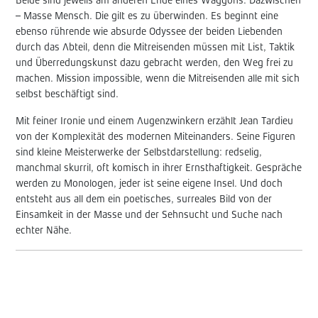
Beide sind jeweils am anderen Ende eines Waggons. Dazwischen
– Masse Mensch. Die gilt es zu überwinden. Es beginnt eine
ebenso rührende wie absurde Odyssee der beiden Liebenden
durch das Abteil, denn die Mitreisenden müssen mit List, Taktik
und Überredungskunst dazu gebracht werden, den Weg frei zu
machen. Mission impossible, wenn die Mitreisenden alle mit sich
selbst beschäftigt sind.
Mit feiner Ironie und einem Augenzwinkern erzählt Jean Tardieu
von der Komplexität des modernen Miteinanders. Seine Figuren
sind kleine Meisterwerke der Selbstdarstellung: redselig,
manchmal skurril, oft komisch in ihrer Ernsthaftigkeit. Gespräche
werden zu Monologen, jeder ist seine eigene Insel. Und doch
entsteht aus all dem ein poetisches, surreales Bild von der
Einsamkeit in der Masse und der Sehnsucht und Suche nach
echter Nähe.