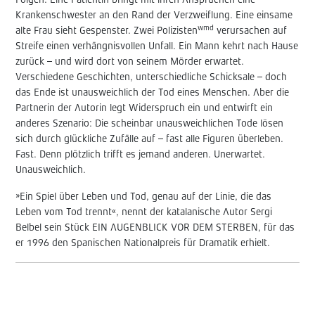
Folgen. Eine Patientin bringt mit ihren Ansprüchen eine
Krankenschwester an den Rand der Verzweiflung. Eine einsame
wmd
alte Frau sieht Gespenster. Zwei Polizisten
verursachen auf
Streife einen verhängnisvollen Unfall. Ein Mann kehrt nach Hause
zurück – und wird dort von seinem Mörder erwartet.
Verschiedene Geschichten, unterschiedliche Schicksale – doch
das Ende ist unausweichlich der Tod eines Menschen. Aber die
Partnerin der Autorin legt Widerspruch ein und entwirft ein
anderes Szenario: Die scheinbar unausweichlichen Tode lösen
sich durch glückliche Zufälle auf – fast alle Figuren überleben.
Fast. Denn plötzlich trifft es jemand anderen. Unerwartet.
Unausweichlich.
»Ein Spiel über Leben und Tod, genau auf der Linie, die das
Leben vom Tod trennt«, nennt der katalanische Autor Sergi
Belbel sein Stück EIN AUGENBLICK VOR DEM STERBEN, für das
er 1996 den Spanischen Nationalpreis für Dramatik erhielt.