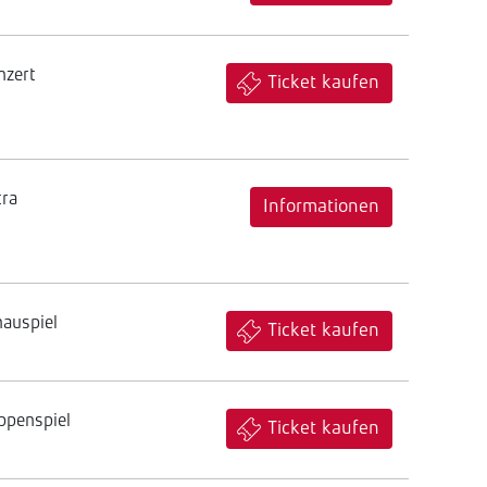
nzert
Ticket kaufen
tra
Informationen
hauspiel
Ticket kaufen
ppenspiel
Ticket kaufen