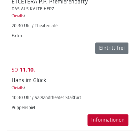
ETCETERA P.P. Premierenparty
DAS AI.S KALTE HERZ
(
Details
)
20:30 Uhr / Theatercafé
Extra
Eintritt frei
SO
11.10.
Hans im Glück
(
Details
)
10:30 Uhr / Salzlandtheater Staßfurt
Puppenspiel
Informationen