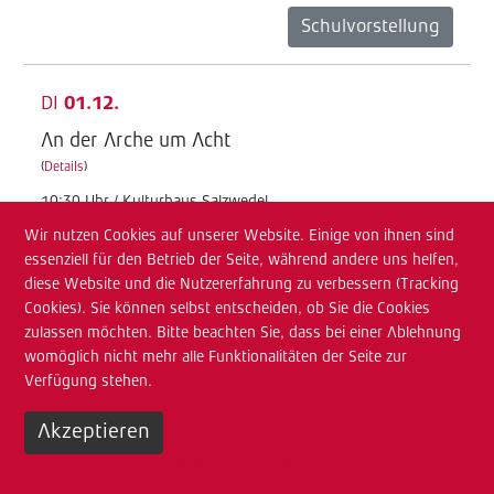
Schulvorstellung
DI
01.12.
An der Arche um Acht
(
Details
)
10:30 Uhr / Kulturhaus Salzwedel
Wir nutzen Cookies auf unserer Website. Einige von ihnen sind
Junges TdA
essenziell für den Betrieb der Seite, während andere uns helfen,
Schulvorstellung
diese Website und die Nutzererfahrung zu verbessern (Tracking
Cookies). Sie können selbst entscheiden, ob Sie die Cookies
zulassen möchten. Bitte beachten Sie, dass bei einer Ablehnung
MI
02.12.
womöglich nicht mehr alle Funktionalitäten der Seite zur
Verfügung stehen.
An der Arche um Acht
(
Details
)
Akzeptieren
08:30 Uhr / Kulturhaus Salzwedel
Weitere Informationen
Junges TdA