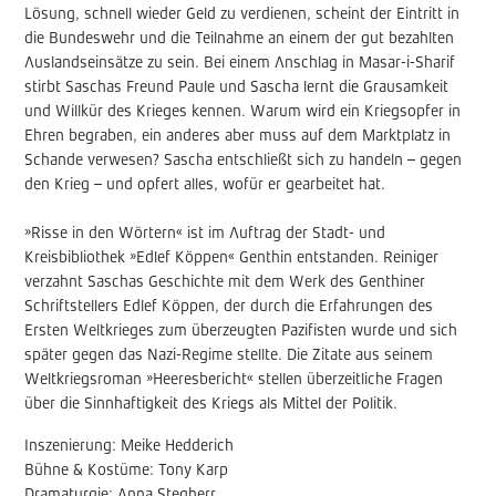
Lösung, schnell wieder Geld zu verdienen, scheint der Eintritt in
die Bundeswehr und die Teilnahme an einem der gut bezahlten
Auslandseinsätze zu sein. Bei einem Anschlag in Masar-i-Sharif
stirbt Saschas Freund Paule und Sascha lernt die Grausamkeit
und Willkür des Krieges kennen. Warum wird ein Kriegsopfer in
Ehren begraben, ein anderes aber muss auf dem Marktplatz in
Schande verwesen? Sascha entschließt sich zu handeln – gegen
den Krieg – und opfert alles, wofür er gearbeitet hat.
»Risse in den Wörtern« ist im Auftrag der Stadt- und
Kreisbibliothek »Edlef Köppen« Genthin entstanden. Reiniger
verzahnt Saschas Geschichte mit dem Werk des Genthiner
Schriftstellers Edlef Köppen, der durch die Erfahrungen des
Ersten Weltkrieges zum überzeugten Pazifisten wurde und sich
später gegen das Nazi-Regime stellte. Die Zitate aus seinem
Weltkriegsroman »Heeresbericht« stellen überzeitliche Fragen
über die Sinnhaftigkeit des Kriegs als Mittel der Politik.
Inszenierung: Meike Hedderich
Bühne & Kostüme: Tony Karp
Dramaturgie: Anna Stegherr