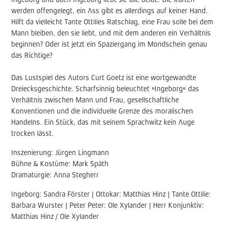
Ingeborg und auch Ingeborg liebt sie alle beide. Die Karten
werden offengelegt, ein Ass gibt es allerdings auf keiner Hand.
Hilft da vielleicht Tante Ottilies Ratschlag, eine Frau solle bei dem
Mann bleiben, den sie liebt, und mit dem anderen ein Verhältnis
beginnen? Oder ist jetzt ein Spaziergang im Mondschein genau
das Richtige?
Das Lustspiel des Autors Curt Goetz ist eine wortgewandte
Dreiecksgeschichte. Scharfsinnig beleuchtet »Ingeborg« das
Verhältnis zwischen Mann und Frau, gesellschaftliche
Konventionen und die individuelle Grenze des moralischen
Handelns. Ein Stück, das mit seinem Sprachwitz kein Auge
trocken lässt.
Inszenierung: Jürgen Lingmann
Bühne & Kostüme: Mark Späth
Dramaturgie: Anna Stegherr
Ingeborg: Sandra Förster | Ottokar: Matthias Hinz | Tante Ottilie:
Barbara Wurster | Peter Peter: Ole Xylander | Herr Konjunktiv:
Matthias Hinz / Ole Xylander