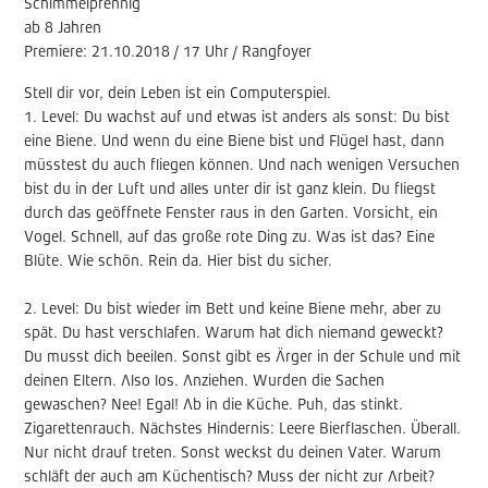
Schimmelpfennig
ab 8 Jahren
Premiere: 21.10.2018 / 17 Uhr / Rangfoyer
Stell dir vor, dein Leben ist ein Computerspiel.
1. Level: Du wachst auf und etwas ist anders als sonst: Du bist
eine Biene. Und wenn du eine Biene bist und Flügel hast, dann
müsstest du auch fliegen können. Und nach wenigen Versuchen
bist du in der Luft und alles unter dir ist ganz klein. Du fliegst
durch das geöffnete Fenster raus in den Garten. Vorsicht, ein
Vogel. Schnell, auf das große rote Ding zu. Was ist das? Eine
Blüte. Wie schön. Rein da. Hier bist du sicher.
2. Level: Du bist wieder im Bett und keine Biene mehr, aber zu
spät. Du hast verschlafen. Warum hat dich niemand geweckt?
Du musst dich beeilen. Sonst gibt es Ärger in der Schule und mit
deinen Eltern. Also los. Anziehen. Wurden die Sachen
gewaschen? Nee! Egal! Ab in die Küche. Puh, das stinkt.
Zigarettenrauch. Nächstes Hindernis: Leere Bierflaschen. Überall.
Nur nicht drauf treten. Sonst weckst du deinen Vater. Warum
schläft der auch am Küchentisch? Muss der nicht zur Arbeit?