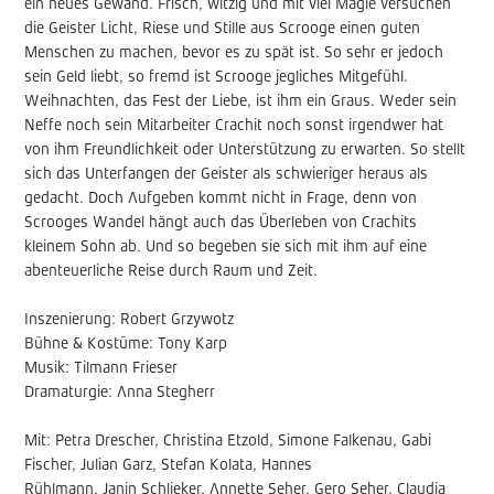
ein neues Gewand. Frisch, witzig und mit viel Magie versuchen
die Geister Licht, Riese und Stille aus Scrooge einen guten
Menschen zu machen, bevor es zu spät ist. So sehr er jedoch
sein Geld liebt, so fremd ist Scrooge jegliches Mitgefühl.
Weihnachten, das Fest der Liebe, ist ihm ein Graus. Weder sein
Neffe noch sein Mitarbeiter Crachit noch sonst irgendwer hat
von ihm Freundlichkeit oder Unterstützung zu erwarten. So stellt
sich das Unterfangen der Geister als schwieriger heraus als
gedacht. Doch Aufgeben kommt nicht in Frage, denn von
Scrooges Wandel hängt auch das Überleben von Crachits
kleinem Sohn ab. Und so begeben sie sich mit ihm auf eine
abenteuerliche Reise durch Raum und Zeit.
Inszenierung: Robert Grzywotz
Bühne & Kostüme: Tony Karp
Musik: Tilmann Frieser
Dramaturgie: Anna Stegherr
Mit: Petra Drescher, Christina Etzold, Simone Falkenau, Gabi
Fischer, Julian Garz, Stefan Kolata, Hannes
Rühlmann, Janin Schlieker, Annette Seher, Gero Seher, Claudia