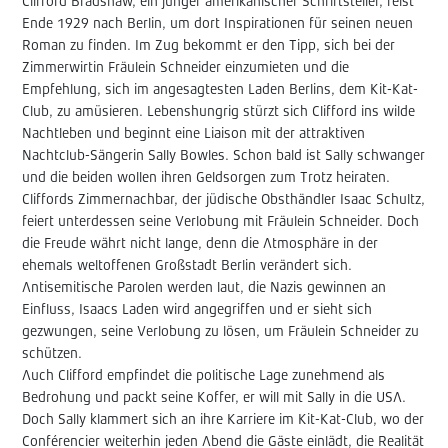
Clifford Bradshaw, ein junger amerikanischer Schriftsteller, reist
Ende 1929 nach Berlin, um dort Inspirationen für seinen neuen
Roman zu finden. Im Zug bekommt er den Tipp, sich bei der
Zimmerwirtin Fräulein Schneider einzumieten und die
Empfehlung, sich im angesagtesten Laden Berlins, dem Kit-Kat-
Club, zu amüsieren. Lebenshungrig stürzt sich Clifford ins wilde
Nachtleben und beginnt eine Liaison mit der attraktiven
Nachtclub-Sängerin Sally Bowles. Schon bald ist Sally schwanger
und die beiden wollen ihren Geldsorgen zum Trotz heiraten.
Cliffords Zimmernachbar, der jüdische Obsthändler Isaac Schultz,
feiert unterdessen seine Verlobung mit Fräulein Schneider. Doch
die Freude währt nicht lange, denn die Atmosphäre in der
ehemals weltoffenen Großstadt Berlin verändert sich.
Antisemitische Parolen werden laut, die Nazis gewinnen an
Einfluss, Isaacs Laden wird angegriffen und er sieht sich
gezwungen, seine Verlobung zu lösen, um Fräulein Schneider zu
schützen.
Auch Clifford empfindet die politische Lage zunehmend als
Bedrohung und packt seine Koffer, er will mit Sally in die USA.
Doch Sally klammert sich an ihre Karriere im Kit-Kat-Club, wo der
Conférencier weiterhin jeden Abend die Gäste einlädt, die Realität