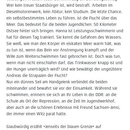
Wer kein treuer Staatsbürger ist, wird bestraft. Arbeiten im
Dieselmotorenwerk, kein Abitur, kein Studium. Die letzte Chance,
ein selbstbestimmtes Leben zu führen, ist die Flucht über das
Meer. Das bedeutet für die beiden Jugendlichen: 50 Kilometer
Ostsee hinter sich bringen. Hanna ist Leistungsschwimmerin und
hat für diesen Tag trainiert. Sie kennt die Gefahren des Wassers.
Sie weiß, wie man den Körper im eiskalten Meer warm hält, was
zu tun ist, wenn das Bein vor Anstrengung krampft und der
Wille zum Weiterschwimmen fast gebrochen ist. Doch was tun,
wenn man nicht einschlafen darf, das Trinkwasser knapp ist und
der Hunger unerträglich wird? Und wie bewältigt der ungeübtere
Andreas die Strapazen der Flucht?
Nur ein dünnes Seil am Handgelenk verbindet die beiden
miteinander und bewahrt sie vor der Einsamkeit. Während sie
schwimmen, erinnern sie sich an ihr Leben in der DDR: an die
Schule als Ort der Repression, an die Zeit im Jugendwerkhof,
aber auch an die schönen Erlebnisse mit Freund Sachsen-Jensi,
der immer einen Witz parat hatte.
Glaubwürdig erzählt »Jenseits der blauen Grenze« auf