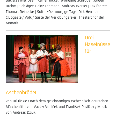
Baklarz | Matrosen: Rainer Jockel, Wolfgang Schröder, Jürgen
Brehm | Schläger: Heinz Lehmann, Andreas Wetzel | Taxifahrer:
Thomas Reinecke | Solist »Der morgige Tag«: Dirk Herrmann |
Clubgäste / Volk / Gäste der Verlobungsfeier: Theaterchor der
Altmark
Drei
Haselnüsse
für
Aschenbrödel
von Uli Jäckle / nach dem gleichnamigen tschechisch-deutschen
Märchenfilm von Václav Vorlíček und František Pavlíček / Musik
von Andreas Dziuk