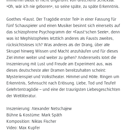
Immerhin bleibt er nicht ungerührt von Gretchens Schicksal:
»Oh, wär ich nie geboren«, so seine späte, zu späte Erkenntnis.
Goethes »Faust. Der Tragödie erster Teil« in einer Fassung für
fünf Schauspieler und einen Musiker besinnt sich einerseits auf
das schizophrene Psychogramm der »Faust'schen Seele«, denn
was ist Mephistopheles letztlich anderes als Fausts zweites,
rücksichtsloses Ich? Was anderes als der Drang, über alle
Skrupel hinweg Wissen und Macht anzuhäufen und für dieses
Ziel immer weiter und weiter zu gehen? Andererseits lotet die
Inszenierung mit Lust und Freude am Experiment aus, was
dieses deutscheste aller Dramen bereitzuhalten scheint:
Mysterienspiel und Volkstheater. Himmel und Hölle. Ringen um
Erkenntnis, Sehnsucht nach Erlösung. Liebe, Tod und Teufel!
Gelehrtentragödie – und eine der traurigsten Liebesgeschichten
der Weltliteratur.
Inszenierung: Alexander Netschajew
Bühne & Kostüme: Mark Späth
Komposition: Niklas Fischer
Video: Max Kupfer