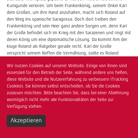
Kunigunde verloren. Um beim Frankenkönig, seinem Onkel Karl
dem Großen, um ihre Hand anzuhalten, macht sich Roland auf
den Weg ins spanische Saragossa. Doch dort treiben den
Frankenkönig und sein Heer ganz andere Sorgen um, denn Karl
der Große befindet sich im Krieg mit den Sarazenen und ringt mit
deren König um eine diplomatische Lösung. Da kommt ihm der
kluge Roland als Ratgeber gerade recht. Karl der Große
verspricht seinem Neffen die Vermählung, sollte es Roland
gelingen, den Franken zum Sieg zu verhelfen. Doch Roland hat
Wir nutzen Cookies auf unserer Website. Einige von ihnen sind
nicht mit seinem Widersacher Genelon gerechnet, der selbst
essenziell für den Betrieb der Seite, während andere uns helfen,
schon vor langer Zeit ein Auge auf die hübsche Kunigunde
diese Website und die Nutzererfahrung zu verbessern (Tracking
geworfen hat und nun hinterhältige Intrigen spinnt …
Cookies). Sie können selbst entscheiden, ob Sie die Cookies
Begleitet von dem allzeit zu Scherzen aufgelegten Gaukler Till
zulassen möchten. Bitte beachten Sie, dass bei einer Ablehnung
Eulenspiegel muss Ritter Roland ein großes Abenteuer bestehen,
womöglich nicht mehr alle Funktionalitäten der Seite zur
um die Liebe seines Lebens zu retten.
Verfügung stehen.
»Ritter Roland« wird wegen der großen Nachfrage erneut in den
Akzeptieren
Spielplan aufgenommen. Die letzte Gelegenheit für alle Fans und
Freunde und die letzte Chance für diejenigen, die das Spektakel
Weitere Informationen
bisher verpasst haben – bevor »Ritter Roland« sich schon bald