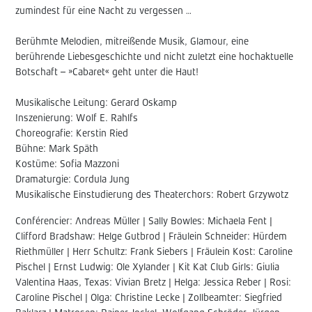
zumindest für eine Nacht zu vergessen …
Berühmte Melodien, mitreißende Musik, Glamour, eine
berührende Liebesgeschichte und nicht zuletzt eine hochaktuelle
Botschaft – »Cabaret« geht unter die Haut!
Musikalische Leitung: Gerard Oskamp
Inszenierung: Wolf E. Rahlfs
Choreografie: Kerstin Ried
Bühne: Mark Späth
Kostüme: Sofia Mazzoni
Dramaturgie: Cordula Jung
Musikalische Einstudierung des Theaterchors: Robert Grzywotz
Conférencier: Andreas Müller | Sally Bowles: Michaela Fent |
Clifford Bradshaw: Helge Gutbrod | Fräulein Schneider: Hürdem
Riethmüller | Herr Schultz: Frank Siebers | Fräulein Kost: Caroline
Pischel | Ernst Ludwig: Ole Xylander | Kit Kat Club Girls: Giulia
Valentina Haas, Texas: Vivian Bretz | Helga: Jessica Reber | Rosi:
Caroline Pischel | Olga: Christine Lecke | Zollbeamter: Siegfried