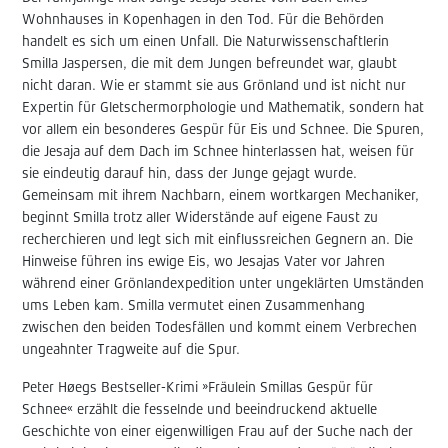
Wohnhauses in Kopenhagen in den Tod. Für die Behörden
handelt es sich um einen Unfall. Die Naturwissenschaftlerin
Smilla Jaspersen, die mit dem Jungen befreundet war, glaubt
nicht daran. Wie er stammt sie aus Grönland und ist nicht nur
Expertin für Gletschermorphologie und Mathematik, sondern hat
vor allem ein besonderes Gespür für Eis und Schnee. Die Spuren,
die Jesaja auf dem Dach im Schnee hinterlassen hat, weisen für
sie eindeutig darauf hin, dass der Junge gejagt wurde.
Gemeinsam mit ihrem Nachbarn, einem wortkargen Mechaniker,
beginnt Smilla trotz aller Widerstände auf eigene Faust zu
recherchieren und legt sich mit einflussreichen Gegnern an. Die
Hinweise führen ins ewige Eis, wo Jesajas Vater vor Jahren
während einer Grönlandexpedition unter ungeklärten Umständen
ums Leben kam. Smilla vermutet einen Zusammenhang
zwischen den beiden Todesfällen und kommt einem Verbrechen
ungeahnter Tragweite auf die Spur.
Peter Høegs Bestseller-Krimi »Fräulein Smillas Gespür für
Schnee« erzählt die fesselnde und beeindruckend aktuelle
Geschichte von einer eigenwilligen Frau auf der Suche nach der