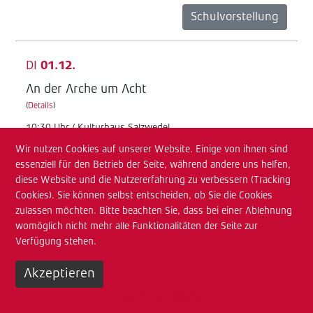
Schulvorstellung
DI
01.12.
An der Arche um Acht
(
Details
)
10:30 Uhr / Kulturhaus Salzwedel
Wir nutzen Cookies auf unserer Website. Einige von ihnen sind
Junges TdA
essenziell für den Betrieb der Seite, während andere uns helfen,
Schulvorstellung
diese Website und die Nutzererfahrung zu verbessern (Tracking
Cookies). Sie können selbst entscheiden, ob Sie die Cookies
zulassen möchten. Bitte beachten Sie, dass bei einer Ablehnung
MI
02.12.
womöglich nicht mehr alle Funktionalitäten der Seite zur
Verfügung stehen.
An der Arche um Acht
(
Details
)
Akzeptieren
08:30 Uhr / Kulturhaus Salzwedel
Weitere Informationen
Junges TdA