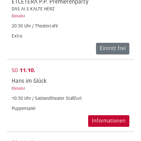
ETCETERA P.P. Premierenparty
DAS AI.S KALTE HERZ
(
Details
)
20:30 Uhr / Theatercafé
Extra
Eintritt frei
SO
11.10.
Hans im Glück
(
Details
)
10:30 Uhr / Salzlandtheater Staßfurt
Puppenspiel
Informationen