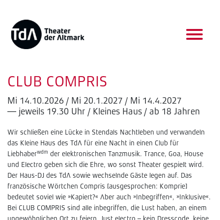
CLUB COMPRIS
Mi 14.10.2026 / Mi 20.1.2027 / Mi 14.4.2027
— jeweils 19.30 Uhr / Kleines Haus / ab 18 Jahren
Wir schließen eine Lücke in Stendals Nachtleben und verwandeln
das Kleine Haus des TdA für eine Nacht in einen Club für
wdm
Liebhaber
der elektronischen Tanzmusik. Trance, Goa, House
und Electro geben sich die Ehre, wo sonst Theater gespielt wird.
Der Haus-DJ des TdA sowie wechselnde Gäste legen auf. Das
französische Wörtchen Compris [ausgesprochen: Komprie]
bedeutet soviel wie »Kapiert?« Aber auch »Inbegriffen«, »Inklusive«.
Bei CLUB COMPRIS sind alle inbegriffen, die Lust haben, an einem
ungewöhnlichen Ort zu feiern. Just electro – kein Dresscode, keine