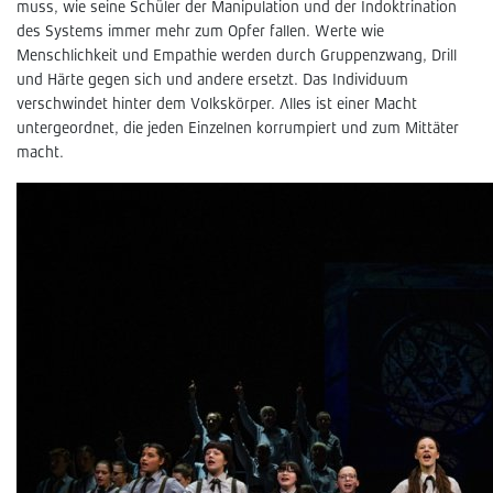
muss, wie seine Schüler der Manipulation und der Indoktrination
des Systems immer mehr zum Opfer fallen. Werte wie
Menschlichkeit und Empathie werden durch Gruppenzwang, Drill
und Härte gegen sich und andere ersetzt. Das Individuum
verschwindet hinter dem Volkskörper. Alles ist einer Macht
untergeordnet, die jeden Einzelnen korrumpiert und zum Mittäter
macht.