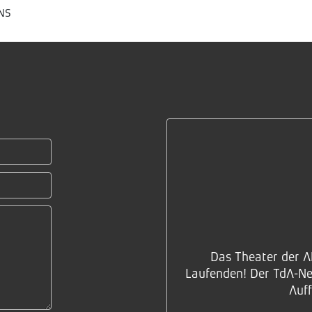
NS
Das Theater der A
Laufenden! Der TdA-New
Auff