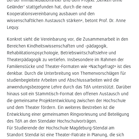
bei der Immatrikulationsfeier und dem Projekt ‚Denken ohne
Geländer‘ stattgefunden hat, durch die neue
Kooperationsvereinbarung ausbauen und den
wissenschaftlichen Austausch stärken«, betont Prof. Dr. Anne
Lequy.
Konkret sieht die Vereinbarung vor, die Zusammenarbeit in den
Bereichen Kindheitswissenschaften und -pädagogik,
Rehabilitationspsychologie, Betriebswirtschaftslehre und
Theaterpädagogik zu vertiefen. Insbesondere im Rahmen der
Familienstücke und Theater-Formaten wie »Nachgefragt« ist dies
denkbar. Durch die Unterbreitung von Themenvorschlägen für
studienbegleitete Arbeiten und Abschlussarbeiten wird die
anwendungsbezogene Lehre durch das TdA unterstützt. Darüber
hinaus soll ein Stammtisch-Format den offenen Austausch und
die gemeinsame Projektentwicklung zwischen der Hochschule
und dem Theater fördern. Ein weiteres Bestreben ist die
Entwicklung einer gemeinsamen Ringvorlesung und Beteiligung
des TdA an den Stendaler Hochschulvorträgen.
Für Studierende der Hochschule Magdeburg-Stendal am
Standort Stendal ist eine Theater-Flatrate in Planung, die sich