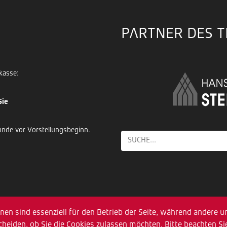
PARTNER DES 
kasse:
Sie
unde vor Vorstellungsbeginn.
nen sind essenziell für den Betrieb der Seite, während andere u
al.de
cheiden, ob Sie die Cookies zulassen möchten. Bitte beachten S