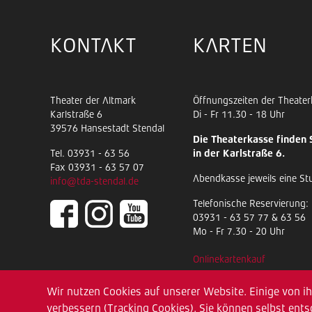
KONTAKT
KARTEN
Theater der Altmark
Öffnungszeiten der Theater
Karlstraße 6
Di - Fr 11.30 - 18 Uhr
39576 Hansestadt Stendal
Die Theaterkasse finden 
Tel. 03931 - 63 56
in der Karlstraße 6.
Fax 03931 - 63 57 07
Abendkasse jeweils eine St
info@tda-stendal.de
Telefonische Reservierung:
03931 - 63 57 77 & 63 56
Mo - Fr 7.30 - 20 Uhr
Onlinekartenkauf
Anfragen per E-Mail an:
Wir nutzen Cookies auf unserer Website. Einige von ih
besucherservice@tda-stend
verbessern (Tracking Cookies). Sie können selbst ents