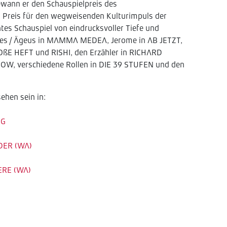
gewann er den Schauspielpreis des
 Preis für den wegweisenden Kulturimpuls der
ntes Schauspiel von eindrucksvoller Tiefe und
Aietes / Ägeus in MAMMA MEDEA, Jerome in AB JETZT,
OßE HEFT und RISHI, den Erzähler in RICHARD
, verschiedene Rollen in DIE 39 STUFEN und den
sehen sein in:
IG
DER (WA)
ERE (WA)