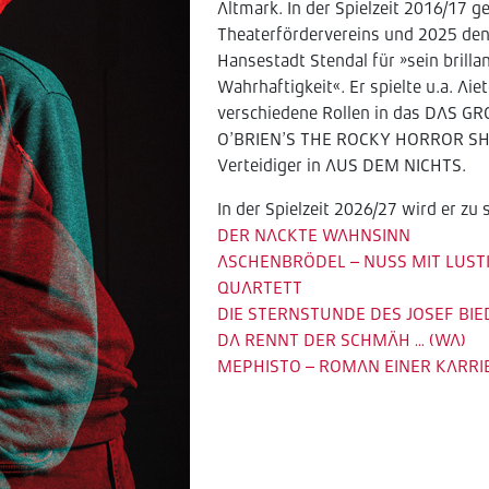
Altmark. In der Spielzeit 2016/17 
Theaterfördervereins und 2025 den
Hansestadt Stendal für »sein brilla
Wahrhaftigkeit«. Er spielte u.a. 
verschiedene Rollen in das DAS GR
O’BRIEN’S THE ROCKY HORROR SHOW
Verteidiger in AUS DEM NICHTS.
In der Spielzeit 2026/27 wird er zu 
DER NACKTE WAHNSINN
ASCHENBRÖDEL – NUSS MIT LUST
QUARTETT
DIE STERNSTUNDE DES JOSEF BIE
DA RENNT DER SCHMÄH … (WA)
MEPHISTO – ROMAN EINER KARRI