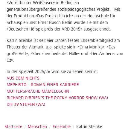
»Volkstheater Weißensee« in Berlin, ein
generationsübergreifendes sozialpädagogisches Projekt. Mit
der Produktion »Das Projekt bin ich« an der Hochschule für
Schauspielkunst Ernst Busch Berlin wurde sie mit dem
»Deutschen Hörspielpreis der ARD 2015« ausgezeichnet.
Katrin Steinke ist seit vier Jahren festes Ensemblemitglied am
Theater der Altmark. u.a. spielte sie in »Oma Monika«, »Das
große Heft«, »Shenzhen bedeutet Hölle« und »Der Zauberer von
Oz«.
In der Spielzeit 2025/26 wird sie zu sehen sein in:
AUS DEM NICHTS
MEPHISTO – ROMAN EINER KARRIERE
MUTTERSPRACHE MAMELOSCHN
RICHARD O’BRIEN’S THE ROCKY HORROR SHOW (WA)
DIE 39 STUFEN (WA)
Startseite
/
Menschen
/
Ensemble
/
Katrin Steinke