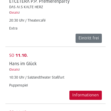
ETCETERA P.P. Premierenparty
DAS AI.S KALTE HERZ
(
Details
)
20:30 Uhr / Theatercafé
Extra
Eintritt frei
SO
11.10.
Hans im Glück
(
Details
)
10:30 Uhr / Salzlandtheater Staßfurt
Puppenspiel
Informationen