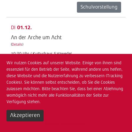
Schulvorstellung
DI
01.12.
An der Arche um Acht
(
Details
)
10:30 Uhr / Kulturhaus Salzwedel
Wir nutzen Cookies auf unserer Website. Einige von ihnen sind
Junges TdA
essenziell für den Betrieb der Seite, während andere uns helfen,
Schulvorstellung
diese Website und die Nutzererfahrung zu verbessern (Tracking
Cookies). Sie können selbst entscheiden, ob Sie die Cookies
zulassen möchten. Bitte beachten Sie, dass bei einer Ablehnung
MI
02.12.
womöglich nicht mehr alle Funktionalitäten der Seite zur
Verfügung stehen.
An der Arche um Acht
(
Details
)
Akzeptieren
08:30 Uhr / Kulturhaus Salzwedel
Weitere Informationen
Junges TdA