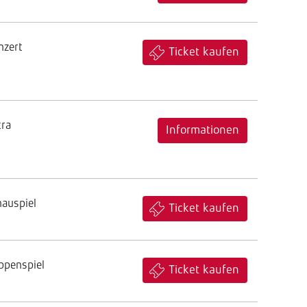
nzert
Ticket kaufen
tra
Informationen
hauspiel
Ticket kaufen
ppenspiel
Ticket kaufen