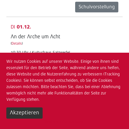
Schulvorstellung
DI
01.12.
An der Arche um Acht
(
Details
)
10:30 Uhr / Kulturhaus Salzwedel
Wir nutzen Cookies auf unserer Website. Einige von ihnen sind
Junges TdA
essenziell für den Betrieb der Seite, während andere uns helfen,
Schulvorstellung
diese Website und die Nutzererfahrung zu verbessern (Tracking
Cookies). Sie können selbst entscheiden, ob Sie die Cookies
zulassen möchten. Bitte beachten Sie, dass bei einer Ablehnung
MI
02.12.
womöglich nicht mehr alle Funktionalitäten der Seite zur
Verfügung stehen.
An der Arche um Acht
(
Details
)
Akzeptieren
08:30 Uhr / Kulturhaus Salzwedel
Weitere Informationen
Junges TdA