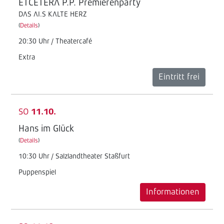
ETCETERA P.P. Premierenparty
DAS AI.S KALTE HERZ
(
Details
)
20:30 Uhr / Theatercafé
Extra
Eintritt frei
SO
11.10.
Hans im Glück
(
Details
)
10:30 Uhr / Salzlandtheater Staßfurt
Puppenspiel
Informationen