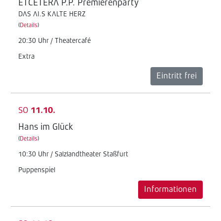
ETCETERA P.P. Premierenparty
DAS AI.S KALTE HERZ
(
Details
)
20:30 Uhr / Theatercafé
Extra
Eintritt frei
SO
11.10.
Hans im Glück
(
Details
)
10:30 Uhr / Salzlandtheater Staßfurt
Puppenspiel
Informationen