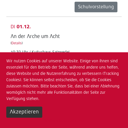
Schulvorstellung
DI
01.12.
An der Arche um Acht
(
Details
)
10:30 Uhr / Kulturhaus Salzwedel
Wir nutzen Cookies auf unserer Website. Einige von ihnen sind
Junges TdA
essenziell für den Betrieb der Seite, während andere uns helfen,
Schulvorstellung
diese Website und die Nutzererfahrung zu verbessern (Tracking
Cookies). Sie können selbst entscheiden, ob Sie die Cookies
zulassen möchten. Bitte beachten Sie, dass bei einer Ablehnung
MI
02.12.
womöglich nicht mehr alle Funktionalitäten der Seite zur
Verfügung stehen.
An der Arche um Acht
(
Details
)
Akzeptieren
08:30 Uhr / Kulturhaus Salzwedel
Weitere Informationen
Junges TdA