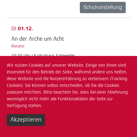
Schulvorstellung
DI
01.12.
An der Arche um Acht
(
Details
)
10:30 Uhr / Kulturhaus Salzwedel
Wir nutzen Cookies auf unserer Website. Einige von ihnen sind
Junges TdA
essenziell für den Betrieb der Seite, während andere uns helfen,
Schulvorstellung
diese Website und die Nutzererfahrung zu verbessern (Tracking
Cookies). Sie können selbst entscheiden, ob Sie die Cookies
zulassen möchten. Bitte beachten Sie, dass bei einer Ablehnung
MI
02.12.
womöglich nicht mehr alle Funktionalitäten der Seite zur
Verfügung stehen.
An der Arche um Acht
(
Details
)
Akzeptieren
08:30 Uhr / Kulturhaus Salzwedel
Weitere Informationen
Junges TdA