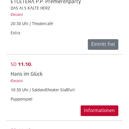
ETCETERA P.P. Premierenparty
DAS AI.S KALTE HERZ
(
Details
)
20:30 Uhr / Theatercafé
Extra
Eintritt frei
SO
11.10.
Hans im Glück
(
Details
)
10:30 Uhr / Salzlandtheater Staßfurt
Puppenspiel
Informationen