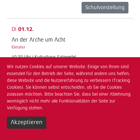
Schulvorstellung
DI
01.12.
An der Arche um Acht
(
Details
)
10:30 Uhr / Kulturhaus Salzwedel
Wir nutzen Cookies auf unserer Website. Einige von ihnen sind
Junges TdA
essenziell für den Betrieb der Seite, während andere uns helfen,
Schulvorstellung
diese Website und die Nutzererfahrung zu verbessern (Tracking
Cookies). Sie können selbst entscheiden, ob Sie die Cookies
zulassen möchten. Bitte beachten Sie, dass bei einer Ablehnung
MI
02.12.
womöglich nicht mehr alle Funktionalitäten der Seite zur
Verfügung stehen.
An der Arche um Acht
(
Details
)
Akzeptieren
08:30 Uhr / Kulturhaus Salzwedel
Weitere Informationen
Junges TdA