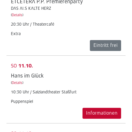
ETCETERA P.P. Premierenparty
DAS AI.S KALTE HERZ
(
Details
)
20:30 Uhr / Theatercafé
Extra
Eintritt frei
SO
11.10.
Hans im Glück
(
Details
)
10:30 Uhr / Salzlandtheater Staßfurt
Puppenspiel
Informationen