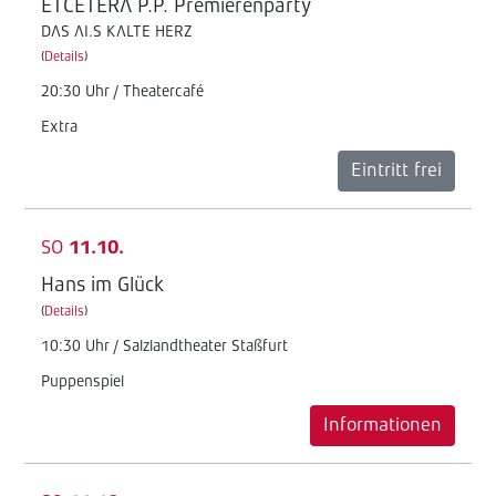
ETCETERA P.P. Premierenparty
DAS AI.S KALTE HERZ
(
Details
)
20:30 Uhr / Theatercafé
Extra
Eintritt frei
SO
11.10.
Hans im Glück
(
Details
)
10:30 Uhr / Salzlandtheater Staßfurt
Puppenspiel
Informationen