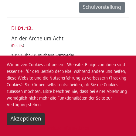
Schulvorstellung
DI
01.12.
An der Arche um Acht
(
Details
)
10:30 Uhr / Kulturhaus Salzwedel
Wir nutzen Cookies auf unserer Website. Einige von ihnen sind
Junges TdA
essenziell für den Betrieb der Seite, während andere uns helfen,
Schulvorstellung
diese Website und die Nutzererfahrung zu verbessern (Tracking
Cookies). Sie können selbst entscheiden, ob Sie die Cookies
zulassen möchten. Bitte beachten Sie, dass bei einer Ablehnung
MI
02.12.
womöglich nicht mehr alle Funktionalitäten der Seite zur
Verfügung stehen.
An der Arche um Acht
(
Details
)
Akzeptieren
08:30 Uhr / Kulturhaus Salzwedel
Weitere Informationen
Junges TdA